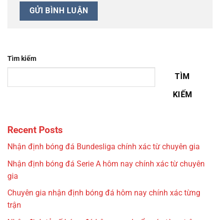
Tìm kiếm
TÌM
KIẾM
Recent Posts
Nhận định bóng đá Bundesliga chính xác từ chuyên gia
Nhận định bóng đá Serie A hôm nay chính xác từ chuyên
gia
Chuyên gia nhận định bóng đá hôm nay chính xác từng
trận