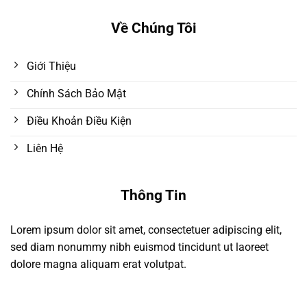
Về Chúng Tôi
Giới Thiệu
Chính Sách Bảo Mật
Điều Khoản Điều Kiện
Liên Hệ
Thông Tin
Lorem ipsum dolor sit amet, consectetuer adipiscing elit,
sed diam nonummy nibh euismod tincidunt ut laoreet
dolore magna aliquam erat volutpat.