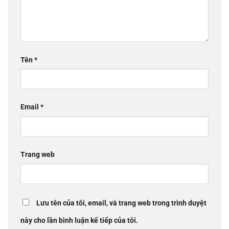
Tên
*
Email
*
Trang web
Lưu tên của tôi, email, và trang web trong trình duyệt
này cho lần bình luận kế tiếp của tôi.