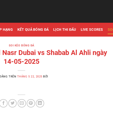
P HẠNG
KẾT QUẢ BÓNG ĐÁ
LỊCH THI ĐẤU
LIVE SCORES
SO
SOI KÈO BÓNG ĐÁ
 Nasr Dubai vs Shabab Al Ahli ngày
14-05-2025
 ĐĂNG TRÊN
THÁNG 5 22, 2025
BỞI