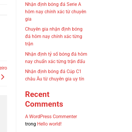
Nhận định bóng đá Serie A
hôm nay chính xác từ chuyên
gia
Chuyên gia nhận định bóng
đá hôm nay chính xác từng
trận
Nhận định tỷ số bóng đá hôm
nay chuẩn xác từng trận đấu
eiro
Nhận định bóng đá Cúp C1
châu Âu từ chuyên gia uy tín
Recent
Comments
A WordPress Commenter
trong
Hello world!