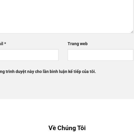
il
*
Trang web
ng trình duyệt này cho lần bình luận kế tiếp của tôi.
Về Chúng Tôi