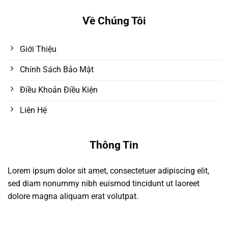
Về Chúng Tôi
Giới Thiệu
Chính Sách Bảo Mật
Điều Khoản Điều Kiện
Liên Hệ
Thông Tin
Lorem ipsum dolor sit amet, consectetuer adipiscing elit,
sed diam nonummy nibh euismod tincidunt ut laoreet
dolore magna aliquam erat volutpat.