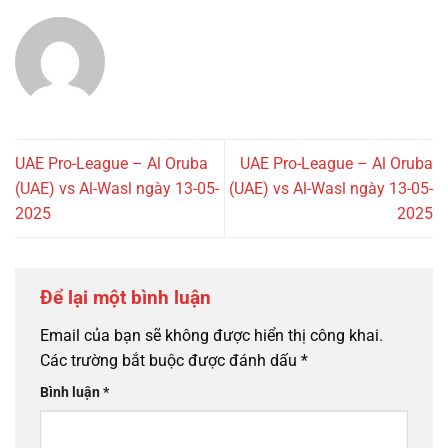
UAE Pro-League – Al Oruba
UAE Pro-League – Al Oruba
(UAE) vs Al-Wasl ngày 13-05-
(UAE) vs Al-Wasl ngày 13-05-
2025
2025
Để lại một bình luận
Email của bạn sẽ không được hiển thị công khai.
Các trường bắt buộc được đánh dấu
*
Bình luận
*