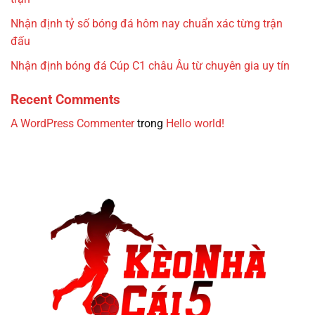
Nhận định tỷ số bóng đá hôm nay chuẩn xác từng trận
đấu
Nhận định bóng đá Cúp C1 châu Âu từ chuyên gia uy tín
Recent Comments
A WordPress Commenter
trong
Hello world!