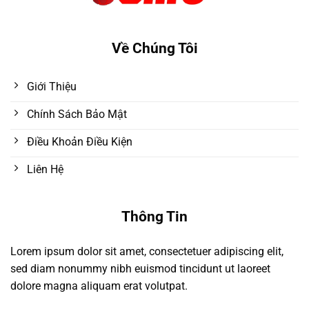
Về Chúng Tôi
Giới Thiệu
Chính Sách Bảo Mật
Điều Khoản Điều Kiện
Liên Hệ
Thông Tin
Lorem ipsum dolor sit amet, consectetuer adipiscing elit,
sed diam nonummy nibh euismod tincidunt ut laoreet
dolore magna aliquam erat volutpat.