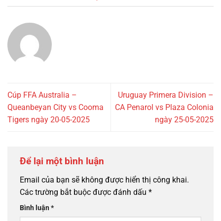
Cúp FFA Australia –
Uruguay Primera Division –
Queanbeyan City vs Cooma
CA Penarol vs Plaza Colonia
Tigers ngày 20-05-2025
ngày 25-05-2025
Để lại một bình luận
Email của bạn sẽ không được hiển thị công khai.
Các trường bắt buộc được đánh dấu
*
Bình luận
*