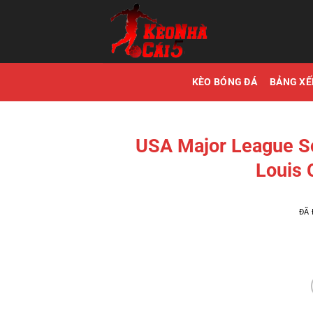
Chuyển
đến
nội
dung
KÈO BÓNG ĐÁ
BẢNG XẾ
USA Major League So
Louis 
ĐÃ