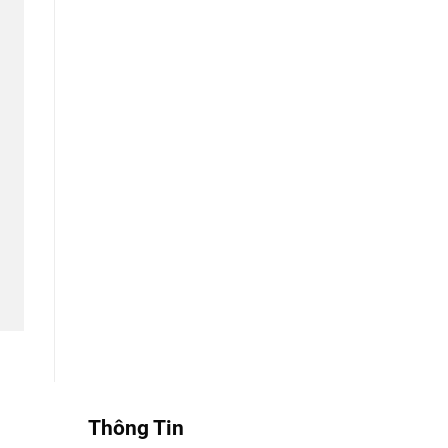
Thông Tin