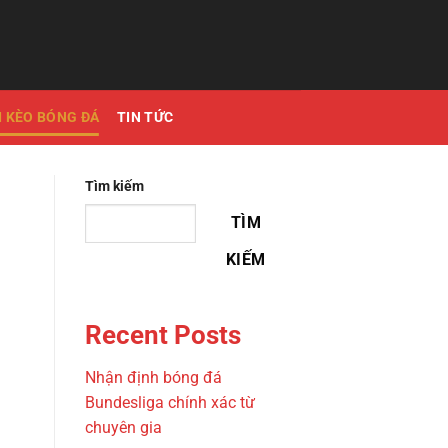
I KÈO BÓNG ĐÁ
TIN TỨC
Tìm kiếm
TÌM
KIẾM
Recent Posts
Nhận định bóng đá
Bundesliga chính xác từ
chuyên gia