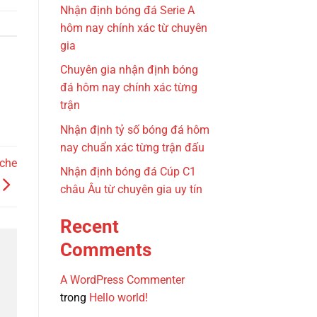
Nhận định bóng đá Serie A
hôm nay chính xác từ chuyên
gia
Chuyên gia nhận định bóng
đá hôm nay chính xác từng
trận
Nhận định tỷ số bóng đá hôm
nay chuẩn xác từng trận đấu
lche
Nhận định bóng đá Cúp C1
châu Âu từ chuyên gia uy tín
Recent
Comments
A WordPress Commenter
trong
Hello world!