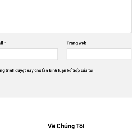
il
*
Trang web
ng trình duyệt này cho lần bình luận kế tiếp của tôi.
Về Chúng Tôi