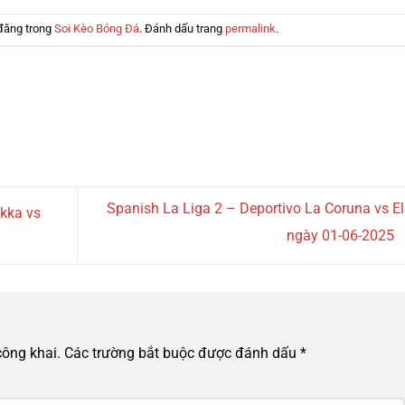
đăng trong
Soi Kèo Bóng Đá
. Đánh dấu trang
permalink
.
Spanish La Liga 2 – Deportivo La Coruna vs E
kka vs
ngày 01-06-2025
công khai.
Các trường bắt buộc được đánh dấu
*