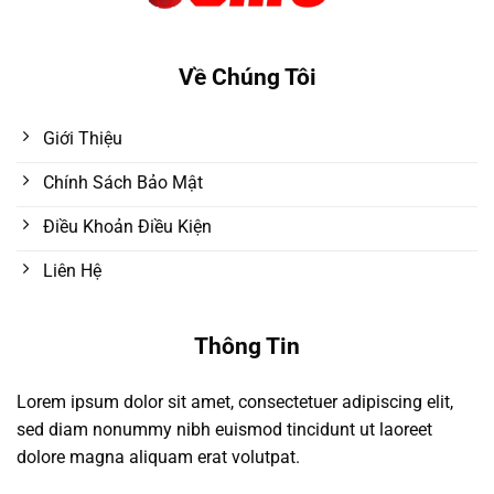
Về Chúng Tôi
Giới Thiệu
Chính Sách Bảo Mật
Điều Khoản Điều Kiện
Liên Hệ
Thông Tin
Lorem ipsum dolor sit amet, consectetuer adipiscing elit,
sed diam nonummy nibh euismod tincidunt ut laoreet
dolore magna aliquam erat volutpat.