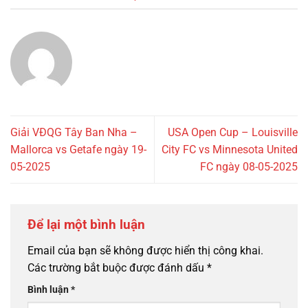
Giải VĐQG Tây Ban Nha –
USA Open Cup – Louisville
Mallorca vs Getafe ngày 19-
City FC vs Minnesota United
05-2025
FC ngày 08-05-2025
Để lại một bình luận
Email của bạn sẽ không được hiển thị công khai.
Các trường bắt buộc được đánh dấu
*
Bình luận
*