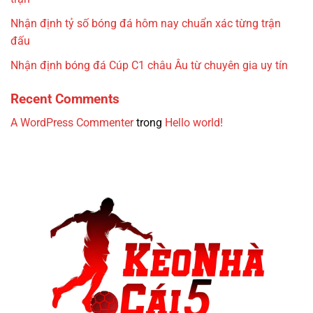
Nhận định tỷ số bóng đá hôm nay chuẩn xác từng trận
đấu
Nhận định bóng đá Cúp C1 châu Âu từ chuyên gia uy tín
Recent Comments
A WordPress Commenter
trong
Hello world!