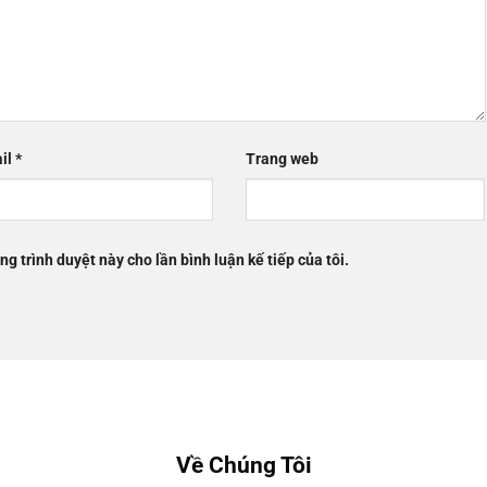
il
*
Trang web
ng trình duyệt này cho lần bình luận kế tiếp của tôi.
Về Chúng Tôi