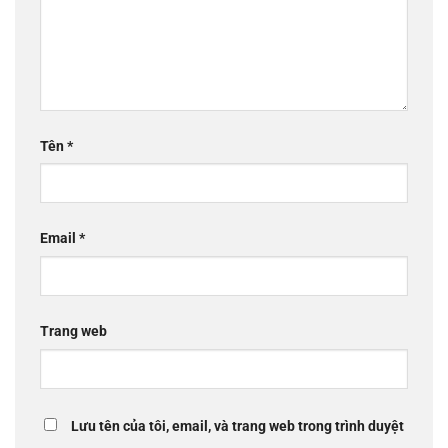
Tên
*
Email
*
Trang web
Lưu tên của tôi, email, và trang web trong trình duyệt