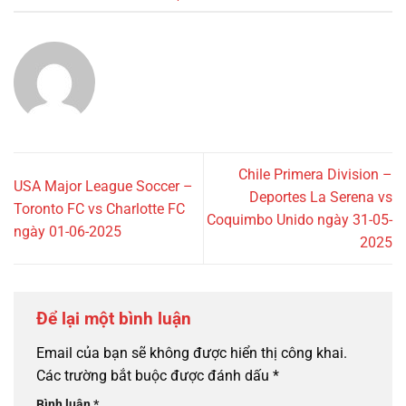
Chile Primera Division –
USA Major League Soccer –
Deportes La Serena vs
Toronto FC vs Charlotte FC
Coquimbo Unido ngày 31-05-
ngày 01-06-2025
2025
Để lại một bình luận
Email của bạn sẽ không được hiển thị công khai.
Các trường bắt buộc được đánh dấu
*
Bình luận
*