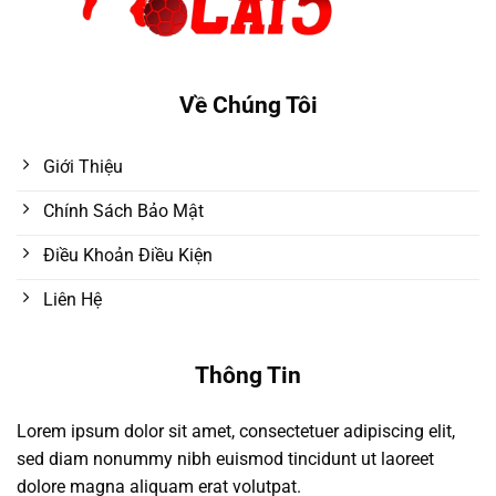
Về Chúng Tôi
Giới Thiệu
Chính Sách Bảo Mật
Điều Khoản Điều Kiện
Liên Hệ
Thông Tin
Lorem ipsum dolor sit amet, consectetuer adipiscing elit,
sed diam nonummy nibh euismod tincidunt ut laoreet
dolore magna aliquam erat volutpat.