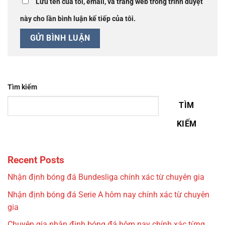
Lưu tên của tôi, email, và trang web trong trình duyệt
này cho lần bình luận kế tiếp của tôi.
Tìm kiếm
TÌM
KIẾM
Recent Posts
Nhận định bóng đá Bundesliga chính xác từ chuyên gia
Nhận định bóng đá Serie A hôm nay chính xác từ chuyên
gia
Chuyên gia nhận định bóng đá hôm nay chính xác từng