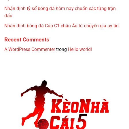
Nhận định tỷ số bóng đá hôm nay chuẩn xác từng trận
đấu
Nhận định bóng đá Cúp C1 châu Âu từ chuyên gia uy tín
Recent Comments
A WordPress Commenter
trong
Hello world!