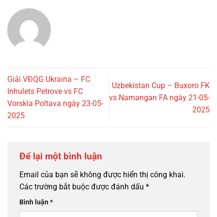
Giải VĐQG Ukraina – FC
Uzbekistan Cup – Buxoro FK
Inhulets Petrove vs FC
vs Namangan FA ngày 21-05-
Vorskla Poltava ngày 23-05-
2025
2025
Để lại một bình luận
Email của bạn sẽ không được hiển thị công khai.
Các trường bắt buộc được đánh dấu
*
Bình luận
*