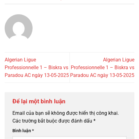
Algerian Ligue
Algerian Ligue
Professionnelle 1 – Biskra vs
Professionnelle 1 – Biskra vs
Paradou AC ngày 13-05-2025
Paradou AC ngày 13-05-2025
Để lại một bình luận
Email của bạn sẽ không được hiển thị công khai.
Các trường bắt buộc được đánh dấu
*
Bình luận
*