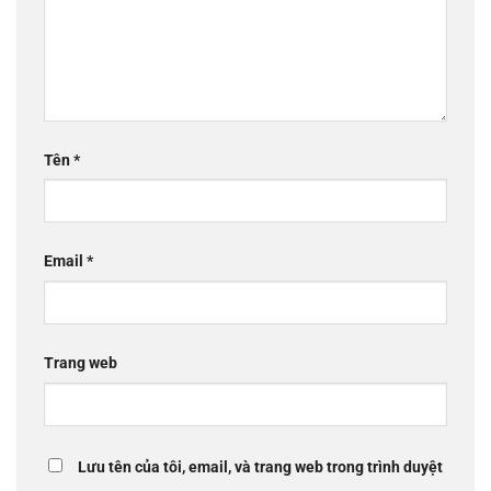
Tên
*
Email
*
Trang web
Lưu tên của tôi, email, và trang web trong trình duyệt