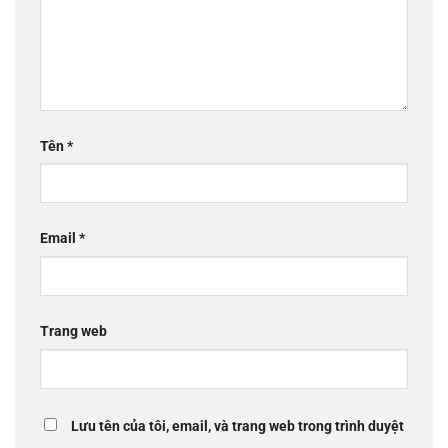
Tên
*
Email
*
Trang web
Lưu tên của tôi, email, và trang web trong trình duyệt