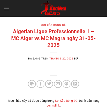
Chuyển
đến
nội
dung
SOI KÈO BÓNG ĐÁ
Algerian Ligue Professionnelle 1 –
MC Alger vs MC Magra ngày 31-05-
2025
ĐÃ ĐĂNG TRÊN
THÁNG 5 22, 2025
BỞI
Mục nhập này đã được đăng trong
Soi Kèo Bóng Đá
. Đánh dấu trang
permalink
.