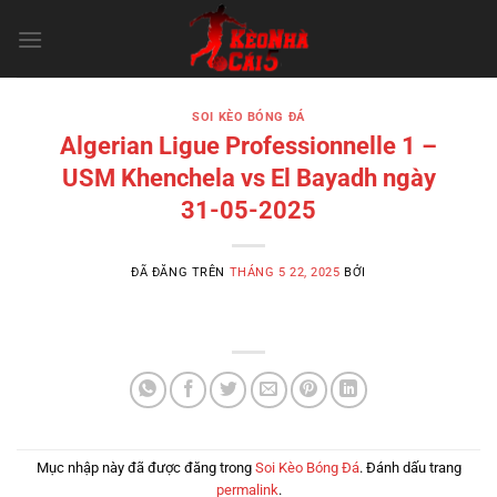
Chuyển
đến
nội
dung
SOI KÈO BÓNG ĐÁ
Algerian Ligue Professionnelle 1 –
USM Khenchela vs El Bayadh ngày
31-05-2025
ĐÃ ĐĂNG TRÊN
THÁNG 5 22, 2025
BỞI
Mục nhập này đã được đăng trong
Soi Kèo Bóng Đá
. Đánh dấu trang
permalink
.