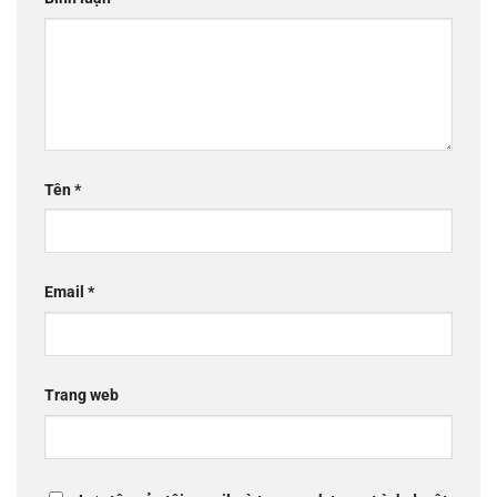
Tên
*
Email
*
Trang web