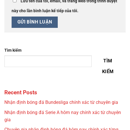
Lưu tên của tôi, email, và trang web trong trình duyệt
này cho lần bình luận kế tiếp của tôi.
Tìm kiếm
TÌM
KIẾM
Recent Posts
Nhận định bóng đá Bundesliga chính xác từ chuyên gia
Nhận định bóng đá Serie A hôm nay chính xác từ chuyên
gia
Chuyên gia nhận định bóng đá hôm nay chính xác từng