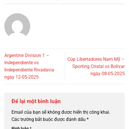
Argentine Division 1 –
Cúp Libertadores Nam Mỹ –
Independiente vs
Sporting Cristal vs Bolivar
Independiente Rivadavia
ngày 08-05-2025
ngày 12-05-2025
Để lại một bình luận
Email của bạn sẽ không được hiển thị công khai.
Các trường bắt buộc được đánh dấu
*
Bình luận
*