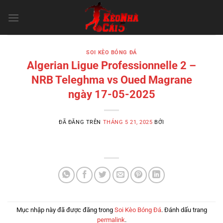
Chuyển
đến
nội
dung
SOI KÈO BÓNG ĐÁ
Algerian Ligue Professionnelle 2 –
NRB Teleghma vs Oued Magrane
ngày 17-05-2025
ĐÃ ĐĂNG TRÊN
THÁNG 5 21, 2025
BỞI
Mục nhập này đã được đăng trong
Soi Kèo Bóng Đá
. Đánh dấu trang
permalink
.