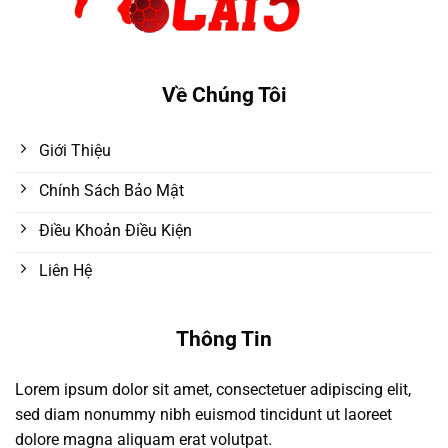
Về Chúng Tôi
Giới Thiệu
Chính Sách Bảo Mật
Điều Khoản Điều Kiện
Liên Hệ
Thông Tin
Lorem ipsum dolor sit amet, consectetuer adipiscing elit,
sed diam nonummy nibh euismod tincidunt ut laoreet
dolore magna aliquam erat volutpat.