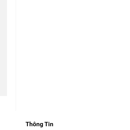
Thông Tin