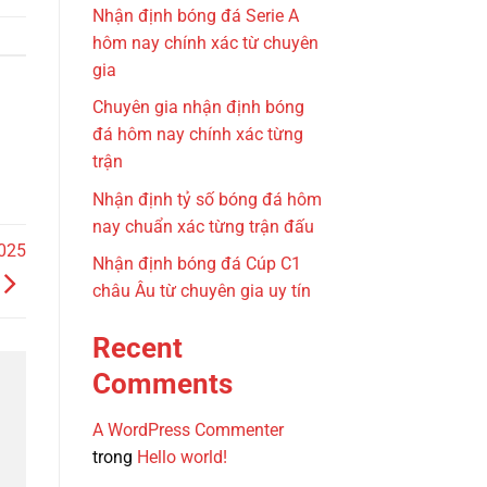
Nhận định bóng đá Serie A
hôm nay chính xác từ chuyên
gia
Chuyên gia nhận định bóng
đá hôm nay chính xác từng
trận
Nhận định tỷ số bóng đá hôm
nay chuẩn xác từng trận đấu
2025
Nhận định bóng đá Cúp C1
châu Âu từ chuyên gia uy tín
Recent
Comments
A WordPress Commenter
trong
Hello world!