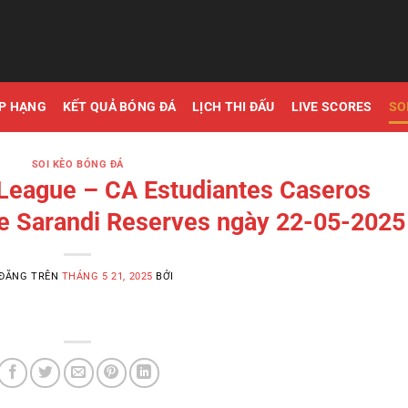
P HẠNG
KẾT QUẢ BÓNG ĐÁ
LỊCH THI ĐẤU
LIVE SCORES
SO
SOI KÈO BÓNG ĐÁ
League – CA Estudiantes Caseros
de Sarandi Reserves ngày 22-05-2025
 ĐĂNG TRÊN
THÁNG 5 21, 2025
BỞI