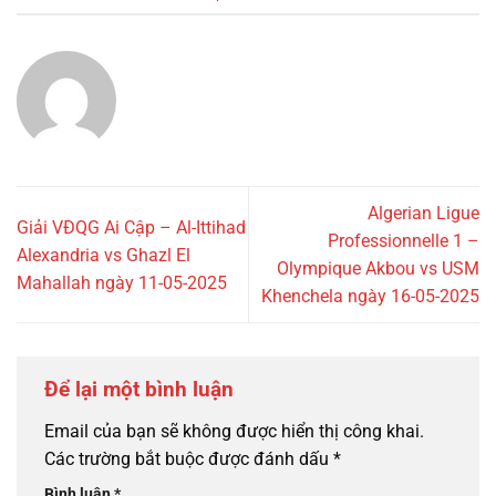
Algerian Ligue
Giải VĐQG Ai Cập – Al-Ittihad
Professionnelle 1 –
Alexandria vs Ghazl El
Olympique Akbou vs USM
Mahallah ngày 11-05-2025
Khenchela ngày 16-05-2025
Để lại một bình luận
Email của bạn sẽ không được hiển thị công khai.
Các trường bắt buộc được đánh dấu
*
Bình luận
*