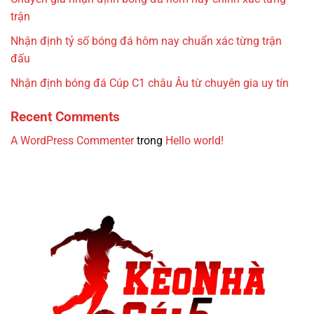
trận
Nhận định tỷ số bóng đá hôm nay chuẩn xác từng trận
đấu
Nhận định bóng đá Cúp C1 châu Âu từ chuyên gia uy tín
Recent Comments
A WordPress Commenter
trong
Hello world!