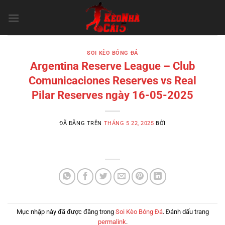
Chuyển
đến
nội
dung
SOI KÈO BÓNG ĐÁ
Argentina Reserve League – Club
Comunicaciones Reserves vs Real
Pilar Reserves ngày 16-05-2025
ĐÃ ĐĂNG TRÊN
THÁNG 5 22, 2025
BỞI
Mục nhập này đã được đăng trong
Soi Kèo Bóng Đá
. Đánh dấu trang
permalink
.