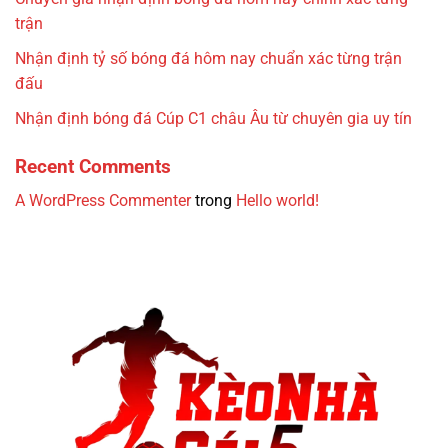
trận
Nhận định tỷ số bóng đá hôm nay chuẩn xác từng trận
đấu
Nhận định bóng đá Cúp C1 châu Âu từ chuyên gia uy tín
Recent Comments
A WordPress Commenter
trong
Hello world!