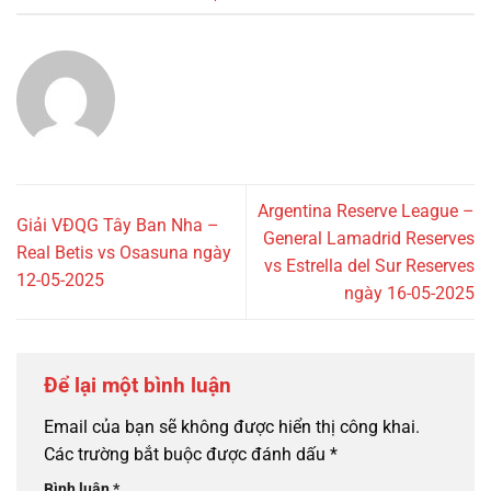
Argentina Reserve League –
Giải VĐQG Tây Ban Nha –
General Lamadrid Reserves
Real Betis vs Osasuna ngày
vs Estrella del Sur Reserves
12-05-2025
ngày 16-05-2025
Để lại một bình luận
Email của bạn sẽ không được hiển thị công khai.
Các trường bắt buộc được đánh dấu
*
Bình luận
*