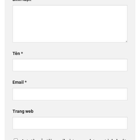
Tên
*
Email
*
Trang web