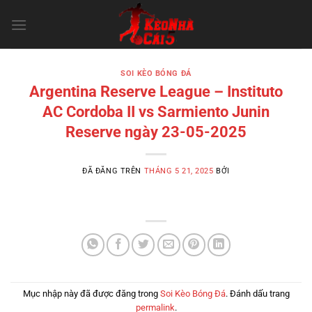
Chuyển
đến
nội
dung
SOI KÈO BÓNG ĐÁ
Argentina Reserve League – Instituto
AC Cordoba II vs Sarmiento Junin
Reserve ngày 23-05-2025
ĐÃ ĐĂNG TRÊN
THÁNG 5 21, 2025
BỞI
Mục nhập này đã được đăng trong
Soi Kèo Bóng Đá
. Đánh dấu trang
permalink
.