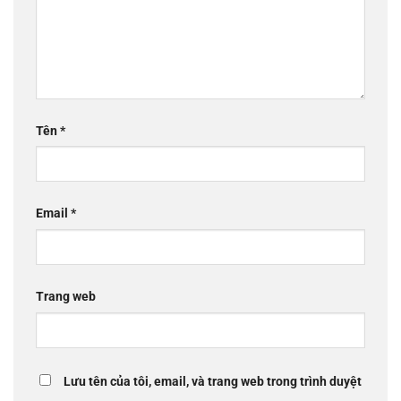
Tên
*
Email
*
Trang web
Lưu tên của tôi, email, và trang web trong trình duyệt