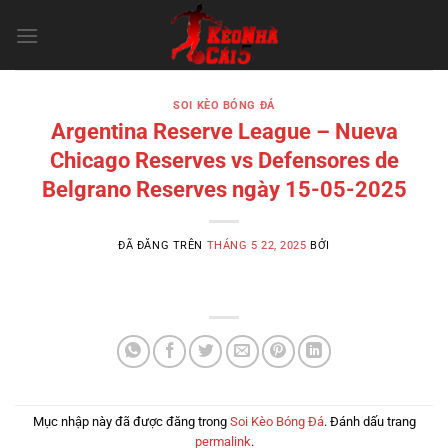
Chuyển
đến
nội
dung
SOI KÈO BÓNG ĐÁ
Argentina Reserve League – Nueva
Chicago Reserves vs Defensores de
Belgrano Reserves ngày 15-05-2025
ĐÃ ĐĂNG TRÊN
THÁNG 5 22, 2025
BỞI
Mục nhập này đã được đăng trong
Soi Kèo Bóng Đá
. Đánh dấu trang
permalink
.