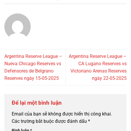
Argentina Reserve League –
Argentina Reserve League –
Nueva Chicago Reserves vs
CA Lugano Reserves vs
Defensores de Belgrano
Victoriano Arenas Reserves
Reserves ngày 15-05-2025
ngày 22-05-2025
Để lại một bình luận
Email của bạn sẽ không được hiển thị công khai.
Các trường bắt buộc được đánh dấu
*
Bình luận
*