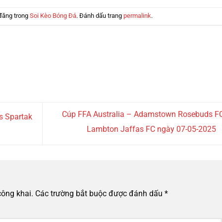
đăng trong
Soi Kèo Bóng Đá
. Đánh dấu trang
permalink
.
Cúp FFA Australia – Adamstown Rosebuds FC
 Spartak
Lambton Jaffas FC ngày 07-05-2025
công khai.
Các trường bắt buộc được đánh dấu
*