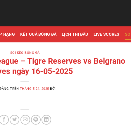
P HẠNG
KẾT QUẢ BÓNG ĐÁ
LỊCH THI ĐẤU
LIVE SCORES
SO
SOI KÈO BÓNG ĐÁ
eague – Tigre Reserves vs Belgrano
ves ngày 16-05-2025
 ĐĂNG TRÊN
THÁNG 5 21, 2025
BỞI