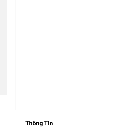
Thông Tin