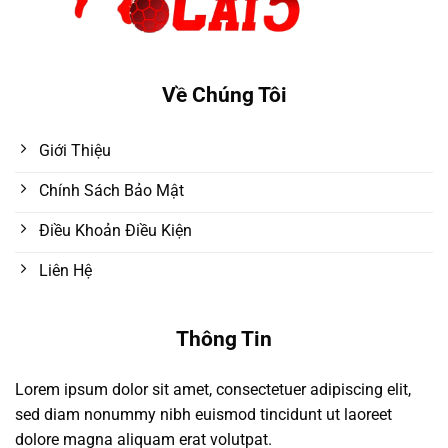
Về Chúng Tôi
Giới Thiệu
Chính Sách Bảo Mật
Điều Khoản Điều Kiện
Liên Hệ
Thông Tin
Lorem ipsum dolor sit amet, consectetuer adipiscing elit,
sed diam nonummy nibh euismod tincidunt ut laoreet
dolore magna aliquam erat volutpat.