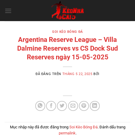
Chuyển
đến
nội
dung
SOI KÈO BÓNG ĐÁ
Argentina Reserve League – Villa
Dalmine Reserves vs CS Dock Sud
Reserves ngày 15-05-2025
ĐÃ ĐĂNG TRÊN
THÁNG 5 22, 2025
BỞI
Mục nhập này đã được đăng trong
Soi Kèo Bóng Đá
. Đánh dấu trang
permalink
.