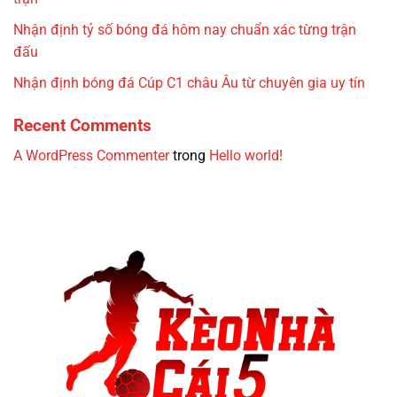
Nhận định tỷ số bóng đá hôm nay chuẩn xác từng trận
đấu
Nhận định bóng đá Cúp C1 châu Âu từ chuyên gia uy tín
Recent Comments
A WordPress Commenter
trong
Hello world!