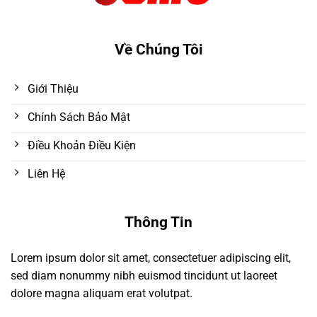
Về Chúng Tôi
Giới Thiệu
Chính Sách Bảo Mật
Điều Khoản Điều Kiện
Liên Hệ
Thông Tin
Lorem ipsum dolor sit amet, consectetuer adipiscing elit,
sed diam nonummy nibh euismod tincidunt ut laoreet
dolore magna aliquam erat volutpat.