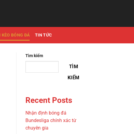
I KÈO BÓNG ĐÁ
TIN TỨC
Tìm kiếm
TÌM
KIẾM
Recent Posts
Nhận định bóng đá
Bundesliga chính xác từ
chuyên gia