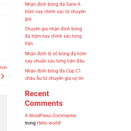
Nhận định bóng đá Serie A
hôm nay chính xác từ chuyên
gia
Chuyên gia nhận định bóng
đá hôm nay chính xác từng
trận
Nhận định tỷ số bóng đá hôm
nay chuẩn xác từng trận đấu
oron
Nhận định bóng đá Cúp C1
châu Âu từ chuyên gia uy tín
Recent
Comments
A WordPress Commenter
trong
Hello world!