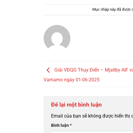
Mục nhập này đã được 
Giải VĐQG Thụy Điển – Mjallby AIF v
Varnamo ngày 01-06-2025
Để lại một bình luận
Email của bạn sẽ không được hiển thị 
Bình luận
*