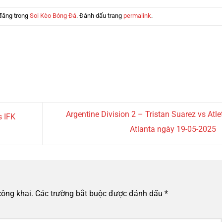
đăng trong
Soi Kèo Bóng Đá
. Đánh dấu trang
permalink
.
Argentine Division 2 – Tristan Suarez vs Atle
s IFK
Atlanta ngày 19-05-2025
công khai.
Các trường bắt buộc được đánh dấu
*