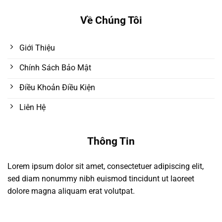
Về Chúng Tôi
Giới Thiệu
Chính Sách Bảo Mật
Điều Khoản Điều Kiện
Liên Hệ
Thông Tin
Lorem ipsum dolor sit amet, consectetuer adipiscing elit,
sed diam nonummy nibh euismod tincidunt ut laoreet
dolore magna aliquam erat volutpat.