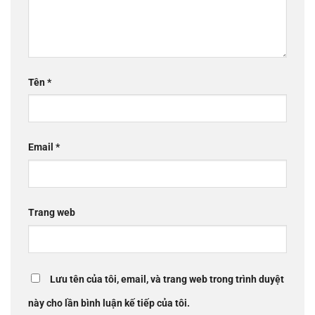
Tên
*
Email
*
Trang web
Lưu tên của tôi, email, và trang web trong trình duyệt
này cho lần bình luận kế tiếp của tôi.