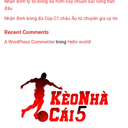
Nhận định tỷ số bóng đá hôm nay chuẩn xác từng trận
đấu
Nhận định bóng đá Cúp C1 châu Âu từ chuyên gia uy tín
Recent Comments
A WordPress Commenter
trong
Hello world!