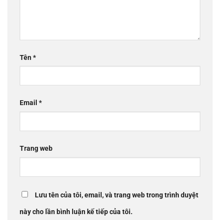
Tên
*
Email
*
Trang web
Lưu tên của tôi, email, và trang web trong trình duyệt
này cho lần bình luận kế tiếp của tôi.