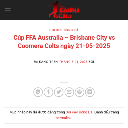
Chuyển
đến
nội
dung
SOI KÈO BÓNG ĐÁ
Cúp FFA Australia – Brisbane City vs
Coomera Colts ngày 21-05-2025
ĐÃ ĐĂNG TRÊN
THÁNG 5 21, 2025
BỞI
Mục nhập này đã được đăng trong
Soi Kèo Bóng Đá
. Đánh dấu trang
permalink
.