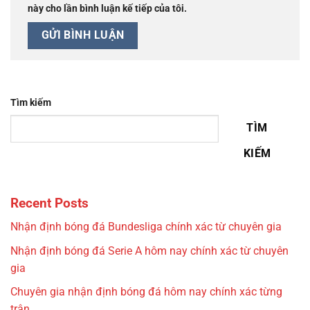
này cho lần bình luận kế tiếp của tôi.
Tìm kiếm
TÌM
KIẾM
Recent Posts
Nhận định bóng đá Bundesliga chính xác từ chuyên gia
Nhận định bóng đá Serie A hôm nay chính xác từ chuyên
gia
Chuyên gia nhận định bóng đá hôm nay chính xác từng
trận