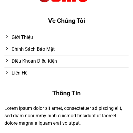
Về Chúng Tôi
Giới Thiệu
Chính Sách Bảo Mật
Điều Khoản Điều Kiện
Liên Hệ
Thông Tin
Lorem ipsum dolor sit amet, consectetuer adipiscing elit,
sed diam nonummy nibh euismod tincidunt ut laoreet
dolore magna aliquam erat volutpat.