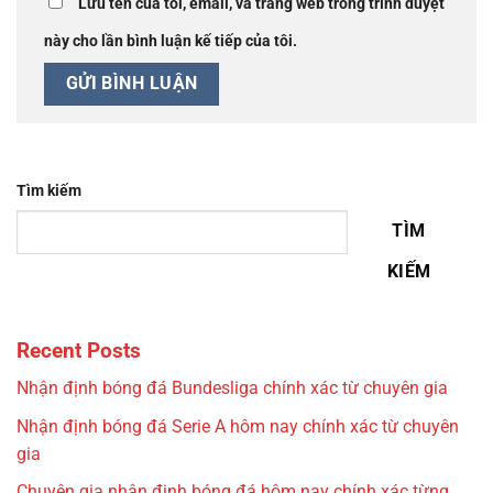
Lưu tên của tôi, email, và trang web trong trình duyệt
này cho lần bình luận kế tiếp của tôi.
Tìm kiếm
TÌM
KIẾM
Recent Posts
Nhận định bóng đá Bundesliga chính xác từ chuyên gia
Nhận định bóng đá Serie A hôm nay chính xác từ chuyên
gia
Chuyên gia nhận định bóng đá hôm nay chính xác từng