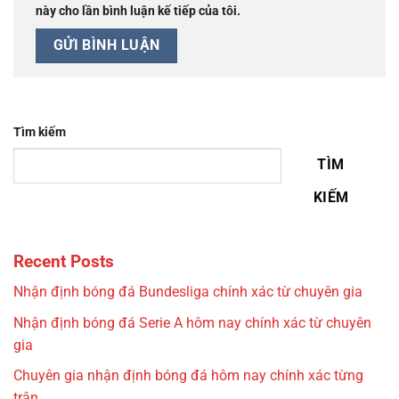
này cho lần bình luận kế tiếp của tôi.
Tìm kiếm
TÌM
KIẾM
Recent Posts
Nhận định bóng đá Bundesliga chính xác từ chuyên gia
Nhận định bóng đá Serie A hôm nay chính xác từ chuyên
gia
Chuyên gia nhận định bóng đá hôm nay chính xác từng
trận