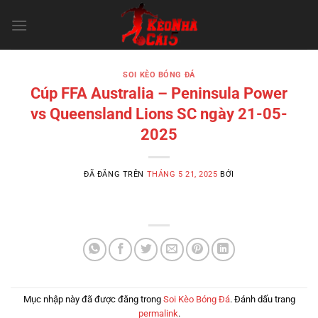
Chuyển
đến
nội
dung
SOI KÈO BÓNG ĐÁ
Cúp FFA Australia – Peninsula Power
vs Queensland Lions SC ngày 21-05-
2025
ĐÃ ĐĂNG TRÊN
THÁNG 5 21, 2025
BỞI
Mục nhập này đã được đăng trong
Soi Kèo Bóng Đá
. Đánh dấu trang
permalink
.