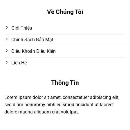
Về Chúng Tôi
Giới Thiệu
Chính Sách Bảo Mật
Điều Khoản Điều Kiện
Liên Hệ
Thông Tin
Lorem ipsum dolor sit amet, consectetuer adipiscing elit,
sed diam nonummy nibh euismod tincidunt ut laoreet
dolore magna aliquam erat volutpat.