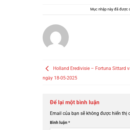
Mục nhập này đã được 
Holland Eredivisie – Fortuna Sittard v
ngày 18-05-2025
Để lại một bình luận
Email của bạn sẽ không được hiển thị 
Bình luận
*