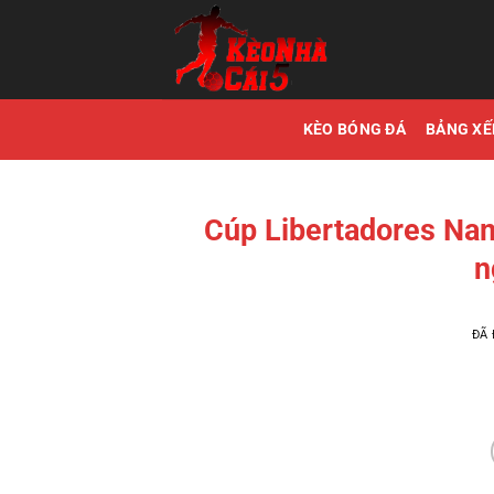
Chuyển
đến
nội
dung
KÈO BÓNG ĐÁ
BẢNG XẾ
Cúp Libertadores Na
n
ĐÃ