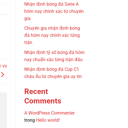
Nhận định bóng đá Serie A
hôm nay chính xác từ chuyên
gia
Chuyên gia nhận định bóng
đá hôm nay chính xác từng
trận
Nhận định tỷ số bóng đá hôm
nay chuẩn xác từng trận đấu
y vs
Nhận định bóng đá Cúp C1
châu Âu từ chuyên gia uy tín
Recent
Comments
A WordPress Commenter
trong
Hello world!