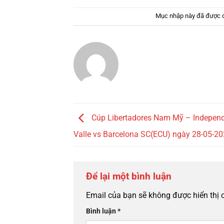
Mục nhập này đã được 
Cúp Libertadores Nam Mỹ – Independ
Valle vs Barcelona SC(ECU) ngày 28-05-2
Để lại một bình luận
Email của bạn sẽ không được hiển thị 
Bình luận
*