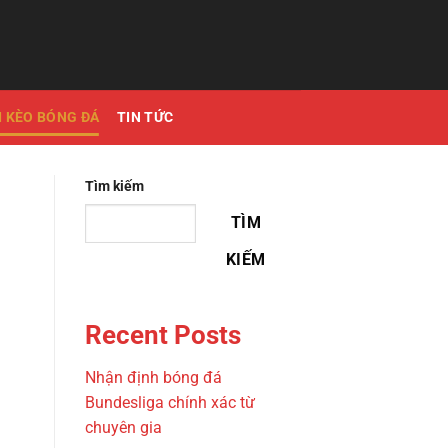
I KÈO BÓNG ĐÁ
TIN TỨC
Tìm kiếm
TÌM
KIẾM
Recent Posts
Nhận định bóng đá
Bundesliga chính xác từ
chuyên gia