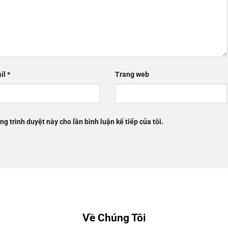
il
*
Trang web
ng trình duyệt này cho lần bình luận kế tiếp của tôi.
Về Chúng Tôi