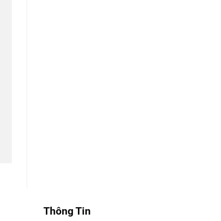
Thông Tin