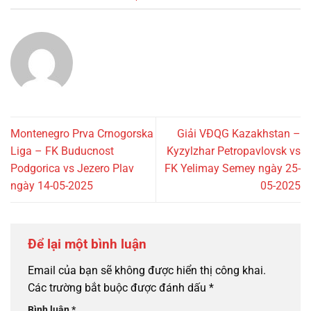
Montenegro Prva Crnogorska
Giải VĐQG Kazakhstan –
Liga – FK Buducnost
Kyzylzhar Petropavlovsk vs
Podgorica vs Jezero Plav
FK Yelimay Semey ngày 25-
ngày 14-05-2025
05-2025
Để lại một bình luận
Email của bạn sẽ không được hiển thị công khai.
Các trường bắt buộc được đánh dấu
*
Bình luận
*