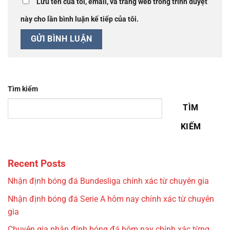
Lưu tên của tôi, email, và trang web trong trình duyệt
này cho lần bình luận kế tiếp của tôi.
Tìm kiếm
TÌM
KIẾM
Recent Posts
Nhận định bóng đá Bundesliga chính xác từ chuyên gia
Nhận định bóng đá Serie A hôm nay chính xác từ chuyên
gia
Chuyên gia nhận định bóng đá hôm nay chính xác từng