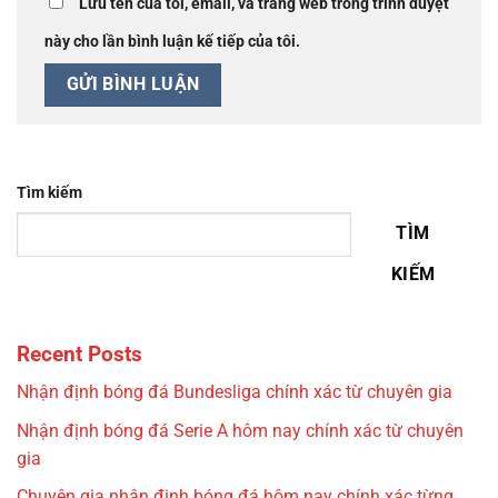
Lưu tên của tôi, email, và trang web trong trình duyệt
này cho lần bình luận kế tiếp của tôi.
Tìm kiếm
TÌM
KIẾM
Recent Posts
Nhận định bóng đá Bundesliga chính xác từ chuyên gia
Nhận định bóng đá Serie A hôm nay chính xác từ chuyên
gia
Chuyên gia nhận định bóng đá hôm nay chính xác từng