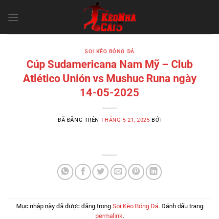
Chuyển
đến
nội
dung
SOI KÈO BÓNG ĐÁ
Cúp Sudamericana Nam Mỹ – Club
Atlético Unión vs Mushuc Runa ngày
14-05-2025
ĐÃ ĐĂNG TRÊN
THÁNG 5 21, 2025
BỞI
Mục nhập này đã được đăng trong
Soi Kèo Bóng Đá
. Đánh dấu trang
permalink
.