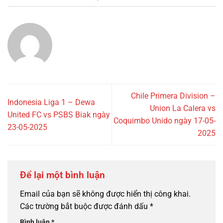
Chile Primera Division –
Indonesia Liga 1 – Dewa
Union La Calera vs
United FC vs PSBS Biak ngày
Coquimbo Unido ngày 17-05-
23-05-2025
2025
Để lại một bình luận
Email của bạn sẽ không được hiển thị công khai.
Các trường bắt buộc được đánh dấu
*
Bình luận
*