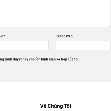
il
*
Trang web
ng trình duyệt này cho lần bình luận kế tiếp của tôi.
Về Chúng Tôi