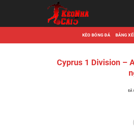
Chuyển
đến
nội
dung
KÈO BÓNG ĐÁ
BẢNG XẾ
Cyprus 1 Division – 
n
ĐÃ