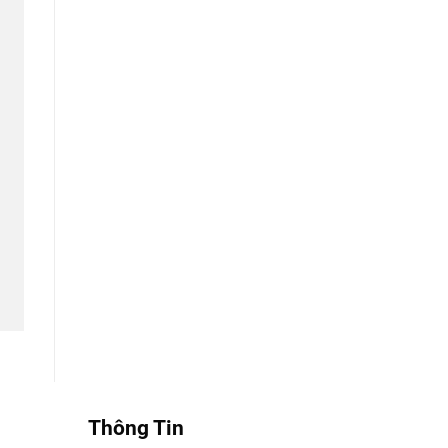
Thông Tin