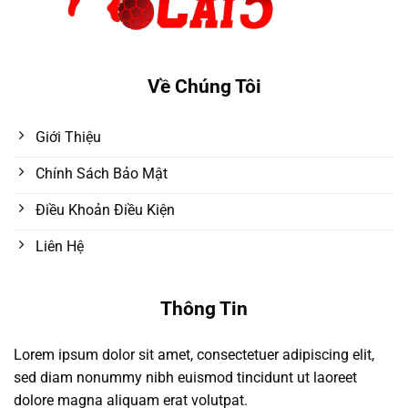
Về Chúng Tôi
Giới Thiệu
Chính Sách Bảo Mật
Điều Khoản Điều Kiện
Liên Hệ
Thông Tin
Lorem ipsum dolor sit amet, consectetuer adipiscing elit,
sed diam nonummy nibh euismod tincidunt ut laoreet
dolore magna aliquam erat volutpat.