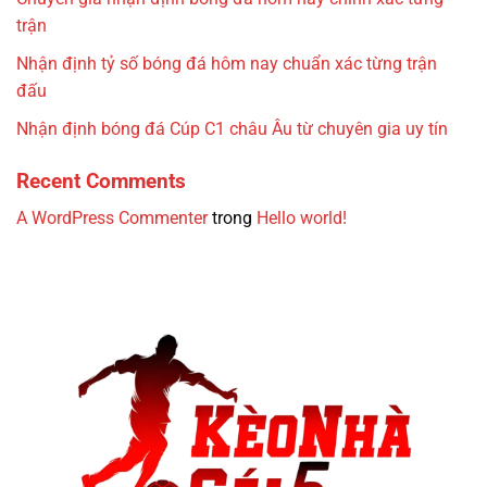
trận
Nhận định tỷ số bóng đá hôm nay chuẩn xác từng trận
đấu
Nhận định bóng đá Cúp C1 châu Âu từ chuyên gia uy tín
Recent Comments
A WordPress Commenter
trong
Hello world!