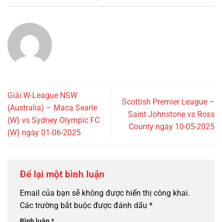
Giải W-League NSW
Scottish Premier League –
(Australia) – Maca Searle
Saint Johnstone vs Ross
(W) vs Sydney Olympic FC
County ngày 10-05-2025
(W) ngày 01-06-2025
Để lại một bình luận
Email của bạn sẽ không được hiển thị công khai.
Các trường bắt buộc được đánh dấu
*
Bình luận
*