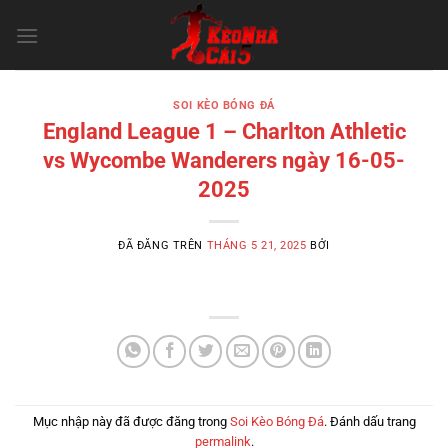
Chuyển
đến
nội
dung
SOI KÈO BÓNG ĐÁ
England League 1 – Charlton Athletic
vs Wycombe Wanderers ngày 16-05-
2025
ĐÃ ĐĂNG TRÊN
THÁNG 5 21, 2025
BỞI
Mục nhập này đã được đăng trong
Soi Kèo Bóng Đá
. Đánh dấu trang
permalink
.