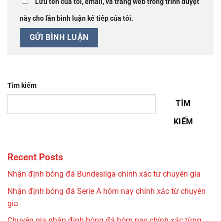
Lưu tên của tôi, email, và trang web trong trình duyệt
này cho lần bình luận kế tiếp của tôi.
Tìm kiếm
TÌM
KIẾM
Recent Posts
Nhận định bóng đá Bundesliga chính xác từ chuyên gia
Nhận định bóng đá Serie A hôm nay chính xác từ chuyên
gia
Chuyên gia nhận định bóng đá hôm nay chính xác từng