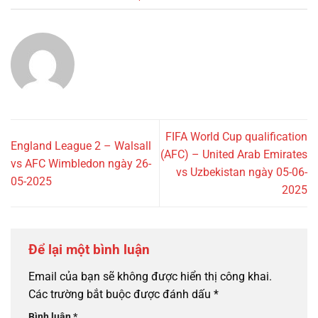
FIFA World Cup qualification
England League 2 – Walsall
(AFC) – United Arab Emirates
vs AFC Wimbledon ngày 26-
vs Uzbekistan ngày 05-06-
05-2025
2025
Để lại một bình luận
Email của bạn sẽ không được hiển thị công khai.
Các trường bắt buộc được đánh dấu
*
Bình luận
*