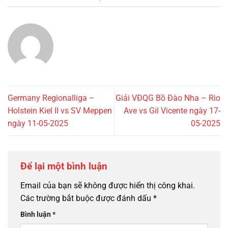
Germany Regionalliga –
Giải VĐQG Bồ Đào Nha – Rio
Holstein Kiel II vs SV Meppen
Ave vs Gil Vicente ngày 17-
ngày 11-05-2025
05-2025
Để lại một bình luận
Email của bạn sẽ không được hiển thị công khai.
Các trường bắt buộc được đánh dấu
*
Bình luận
*