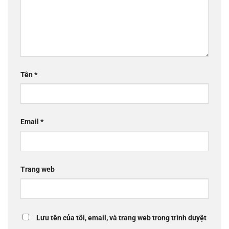
Tên
*
Email
*
Trang web
Lưu tên của tôi, email, và trang web trong trình duyệt