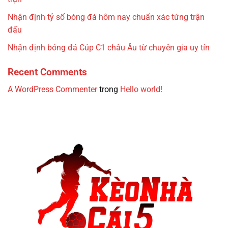
Nhận định tỷ số bóng đá hôm nay chuẩn xác từng trận
đấu
Nhận định bóng đá Cúp C1 châu Âu từ chuyên gia uy tín
Recent Comments
A WordPress Commenter
trong
Hello world!