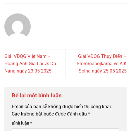
Giải VĐQG Việt Nam –
Giải VĐQG Thụy Điển –
Hoang Anh Gia Lai vs Da
Brommapojkarna vs AIK
Nang ngày 23-05-2025
Solna ngày 25-05-2025
Để lại một bình luận
Email của bạn sẽ không được hiển thị công khai.
Các trường bắt buộc được đánh dấu
*
Bình luận
*