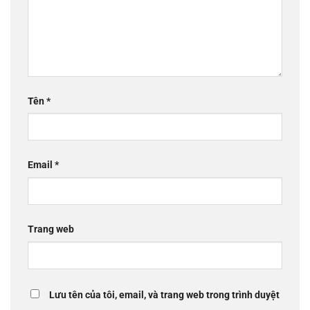
Tên
*
Email
*
Trang web
Lưu tên của tôi, email, và trang web trong trình duyệt