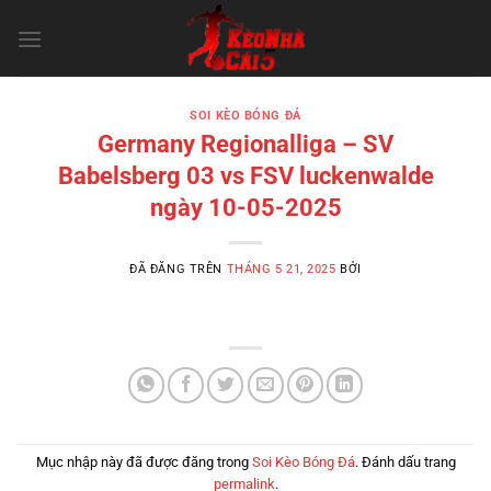
Chuyển
đến
nội
dung
SOI KÈO BÓNG ĐÁ
Germany Regionalliga – SV
Babelsberg 03 vs FSV luckenwalde
ngày 10-05-2025
ĐÃ ĐĂNG TRÊN
THÁNG 5 21, 2025
BỞI
Mục nhập này đã được đăng trong
Soi Kèo Bóng Đá
. Đánh dấu trang
permalink
.