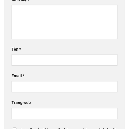
Tên
*
Email
*
Trang web