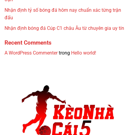
Nhận định tỷ số bóng đá hôm nay chuẩn xác từng trận
đấu
Nhận định bóng đá Cúp C1 châu Âu từ chuyên gia uy tín
Recent Comments
A WordPress Commenter
trong
Hello world!