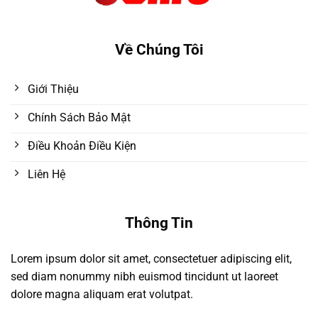
Về Chúng Tôi
Giới Thiệu
Chính Sách Bảo Mật
Điều Khoản Điều Kiện
Liên Hệ
Thông Tin
Lorem ipsum dolor sit amet, consectetuer adipiscing elit,
sed diam nonummy nibh euismod tincidunt ut laoreet
dolore magna aliquam erat volutpat.