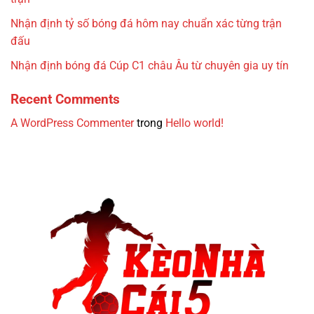
Nhận định tỷ số bóng đá hôm nay chuẩn xác từng trận
đấu
Nhận định bóng đá Cúp C1 châu Âu từ chuyên gia uy tín
Recent Comments
A WordPress Commenter
trong
Hello world!