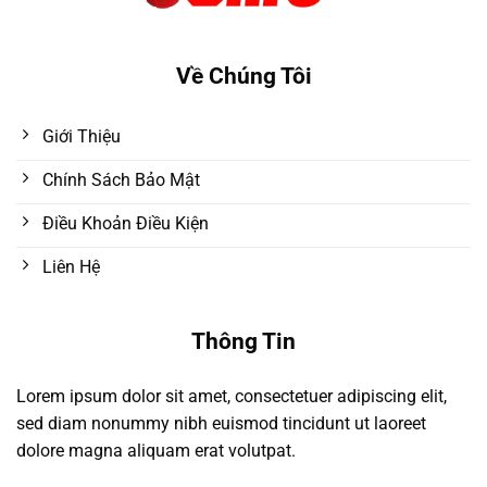
Về Chúng Tôi
Giới Thiệu
Chính Sách Bảo Mật
Điều Khoản Điều Kiện
Liên Hệ
Thông Tin
Lorem ipsum dolor sit amet, consectetuer adipiscing elit,
sed diam nonummy nibh euismod tincidunt ut laoreet
dolore magna aliquam erat volutpat.