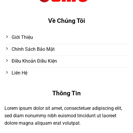
Về Chúng Tôi
Giới Thiệu
Chính Sách Bảo Mật
Điều Khoản Điều Kiện
Liên Hệ
Thông Tin
Lorem ipsum dolor sit amet, consectetuer adipiscing elit,
sed diam nonummy nibh euismod tincidunt ut laoreet
dolore magna aliquam erat volutpat.