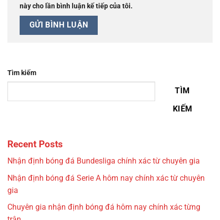
này cho lần bình luận kế tiếp của tôi.
Tìm kiếm
TÌM
KIẾM
Recent Posts
Nhận định bóng đá Bundesliga chính xác từ chuyên gia
Nhận định bóng đá Serie A hôm nay chính xác từ chuyên
gia
Chuyên gia nhận định bóng đá hôm nay chính xác từng
trận