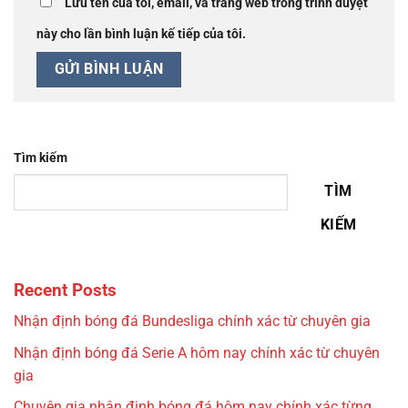
Lưu tên của tôi, email, và trang web trong trình duyệt
này cho lần bình luận kế tiếp của tôi.
Tìm kiếm
TÌM
KIẾM
Recent Posts
Nhận định bóng đá Bundesliga chính xác từ chuyên gia
Nhận định bóng đá Serie A hôm nay chính xác từ chuyên
gia
Chuyên gia nhận định bóng đá hôm nay chính xác từng