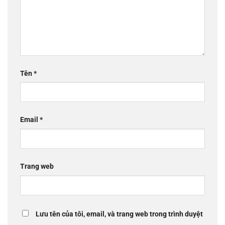
Tên
*
Email
*
Trang web
Lưu tên của tôi, email, và trang web trong trình duyệt