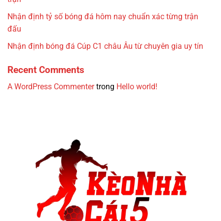
Nhận định tỷ số bóng đá hôm nay chuẩn xác từng trận
đấu
Nhận định bóng đá Cúp C1 châu Âu từ chuyên gia uy tín
Recent Comments
A WordPress Commenter
trong
Hello world!