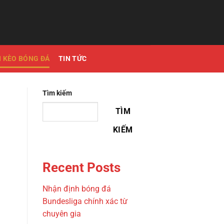
I KÈO BÓNG ĐÁ
TIN TỨC
Tìm kiếm
TÌM
KIẾM
Recent Posts
Nhận định bóng đá
Bundesliga chính xác từ
chuyên gia