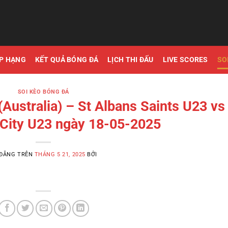
P HẠNG
KẾT QUẢ BÓNG ĐÁ
LỊCH THI ĐẤU
LIVE SCORES
SO
SOI KÈO BÓNG ĐÁ
(Australia) – St Albans Saints U23 vs
City U23 ngày 18-05-2025
 ĐĂNG TRÊN
THÁNG 5 21, 2025
BỞI