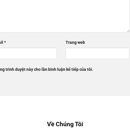
il
*
Trang web
ng trình duyệt này cho lần bình luận kế tiếp của tôi.
Về Chúng Tôi