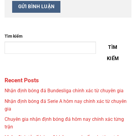
Tìm kiếm
TÌM
KIẾM
Recent Posts
Nhận định bóng đá Bundesliga chính xác từ chuyên gia
Nhận định bóng đá Serie A hôm nay chính xác từ chuyên
gia
Chuyên gia nhận định bóng đá hôm nay chính xác từng
trận