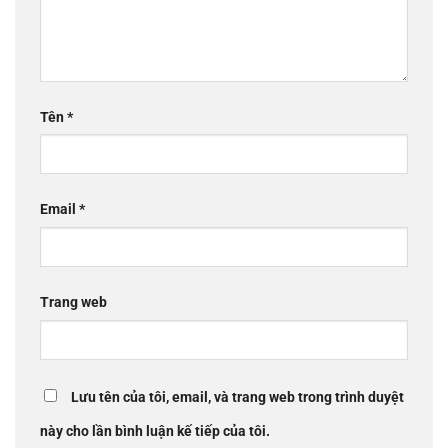
Tên
*
Email
*
Trang web
Lưu tên của tôi, email, và trang web trong trình duyệt
này cho lần bình luận kế tiếp của tôi.